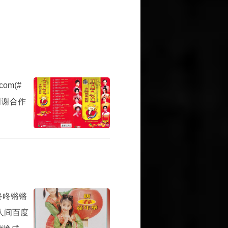
om(#
谢谢合作
咚咚锵锵
人间百度