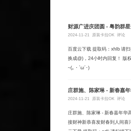
财源广进庆团圆 - 粤韵群星
2024-11-21
原装卡拉OK
评论
百度云下载 提取码：xhlb 请扫
换成@)，24小时内回复！ 
~(｡・`ω´･)
庄群施、陈家琳 - 新春嘉年
2024-11-21
原装卡拉OK
评论
庄群施、陈家琳 - 新春嘉年
接财神新恭喜发财春到人间喜