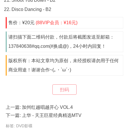
Shoot You Down - B2
Disco Dancing - B2
售价：¥20元
(88VIP会员：¥16元)
请扫描下面二维码付款，付款后将截图发送至邮箱：
137840638#qq.com(#换成@)，24小时内回复！
版权所有：本站文章均为原创，未经授权请勿用于任何
商业用途！谢谢合作~(｡・`ω´･)
扫码
上一篇:
加州红越唱越开心 VOL.4
下一篇:
上华 - 天王巨星经典精选MTV
标签:
DVD影碟