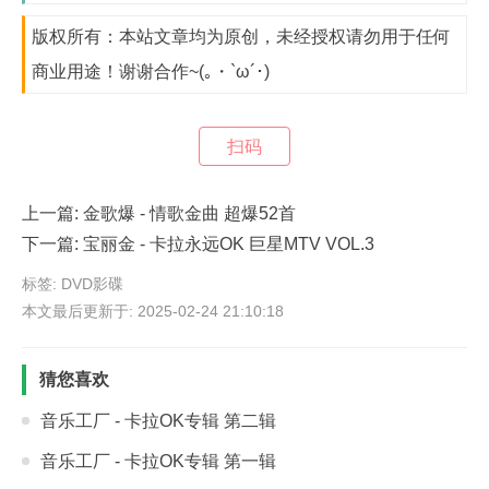
版权所有：本站文章均为原创，未经授权请勿用于任何
商业用途！谢谢合作~(｡・`ω´･)
扫码
上一篇:
金歌爆 - 情歌金曲 超爆52首
下一篇:
宝丽金 - 卡拉永远OK 巨星MTV VOL.3
标签:
DVD影碟
本文最后更新于: 2025-02-24 21:10:18
猜您喜欢
音乐工厂 - 卡拉OK专辑 第二辑
音乐工厂 - 卡拉OK专辑 第一辑